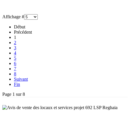
Affichage #
Début
Précédent
1
2
3
4
5
6
7
8
Suivant
Fin
Page 1 sur 8